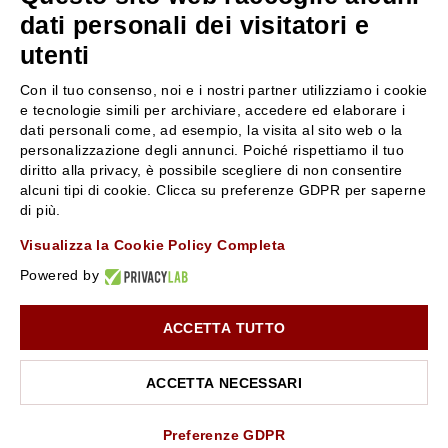
servizioclienti@rossiprofumi.it
dati personali dei visitatori e
utenti
SERVIZIO CLIENTI
ROSSI PROFUMI
Con il tuo consenso, noi e i nostri partner utilizziamo i cookie
Resi e rimborsi
Chi siamo
e tecnologie simili per archiviare, accedere ed elaborare i
Pagamenti
Contattaci
dati personali come, ad esempio, la visita al sito web o la
personalizzazione degli annunci. Poiché rispettiamo il tuo
Spedizione
Negozi
diritto alla privacy, è possibile scegliere di non consentire
Condizioni generali di vendita
Attiva la Rossi Card
alcuni tipi di cookie. Clicca su preferenze GDPR per saperne
Privacy Policy
Blog
di più.
Cookies
Rossissima
Visualizza la Cookie Policy Completa
Lavora con noi
Powered by
Segnalazione (Whistleblowing)
ACCETTA TUTTO
10% di Sconto sul primo ordine!
*
Iscriviti alla newsletter e rimani aggiornato con le novità e
le promozioni Rossi Profumi.
ACCETTA NECESSARI
*Il Buono non si applica su Articoli in Promozione
Rossi Profumi Spa - Via Emilia Santo Stefano 9, 42121 Reggio Emilia - CF e
P.IVA 01351170350 - REA RE-179054 Cap.Soc. € 120.000,00 i.v. - PEC
rossiprofumi@pec.rossiprofumi.it
- tutti i diritti riservati
ISCRIVITI ALLA NEWSLETTER
Preferenze GDPR