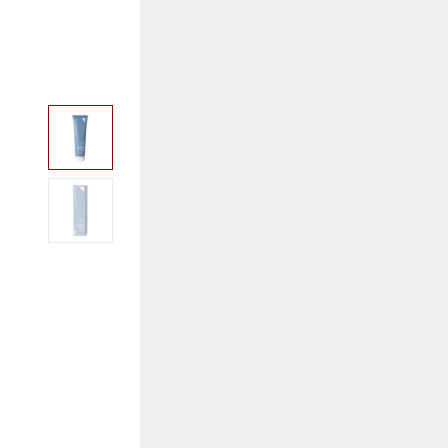
View larger image
View larger image