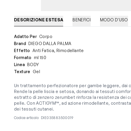
DESCRIZIONE ESTESA
BENEFICI
MODO D'USO
Adatto Per
Corpo
Brand
DIEGO DALLA PALMA
Effetto
Anti Fatica, Rimodellante
Formato
ml 150
Linea
BODY
Texture
Gel
Un trattamento perfezionatore per gambe leggere, dai co
Rende la pelle liscia e setosa, donando ai tessuti comfor
estratto di zenzero zerumbet rinforza la resistenza dei ca
pelle. Con ACTIGYM™, ad azione rimodellante, contrasta l
dei tessuti cutanei.
Codice articolo
DIE035883500019