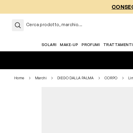
Salta al contenuto
CONSEG
Cerca prodotto, marchio...
SOLARI
MAKE-UP
PROFUMI
TRATTAMENTI
Home
Marchi
DIEGO DALLA PALMA
CORPO
Li