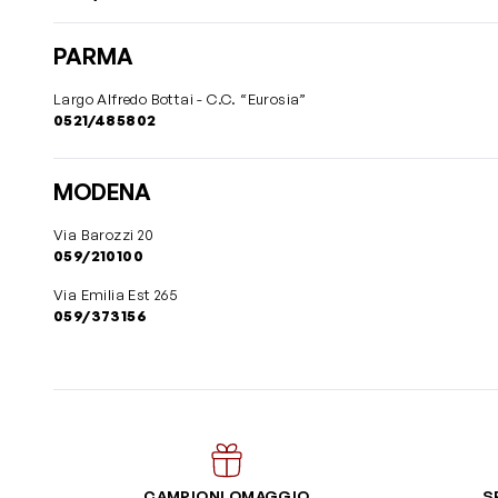
PARMA
Largo Alfredo Bottai - C.C. “Eurosia”
0521/485802
MODENA
Via Barozzi 20
059/210100
Via Emilia Est 265
059/373156
CAMPIONI OMAGGIO
S