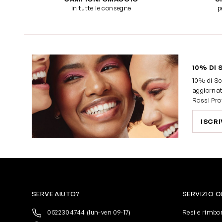
in tutte le consegne
p
10% DI 
10% di Sc
aggiornat
Rossi Pro
ISCRI
SERVE AIUTO?
SERVIZIO C
0522304744
(lun-ven 09-17)
Resi e rimbo