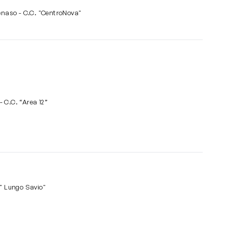
tenaso - C.C. "CentroNova"
 C.C. “Area 12”
o 110, Cesena - C.C. " Lungo Savio"