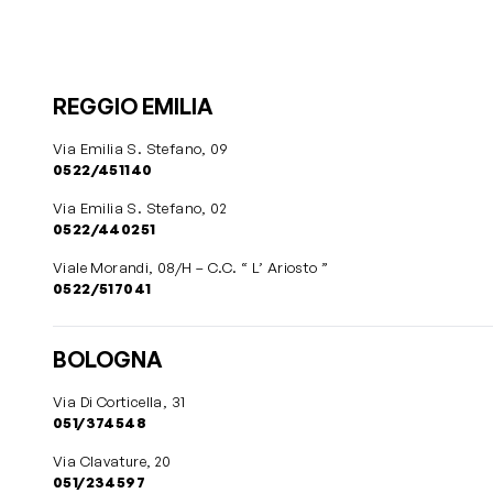
REGGIO EMILIA
Via Emilia S. Stefano, 09
0522/451140
Via Emilia S. Stefano, 02
0522/440251
Viale Morandi, 08/H – C.C. “ L’ Ariosto ”
0522/517041
BOLOGNA
Via Di Corticella, 31
051/374548
Via Clavature, 20
051/234597