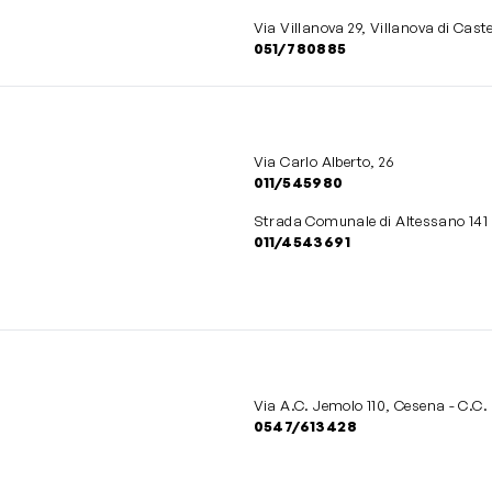
Via Villanova 29, Villanova di Cas
051/780885
Via Carlo Alberto, 26
011/545980
Strada Comunale di Altessano 141 -
011/4543691
Via A.C. Jemol
0547/613428