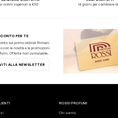
er ordini superiori a €50
14 giorni per cambiare i
SCONTO PER TE
onto sul primo ordine! Rimani
o con le novità e le promozioni
fumi. Offerta non cumulabile.
VITI ALLA NEWSLETTER
LIENTI
ROSSI PROFUMI
rsi
Chi siamo