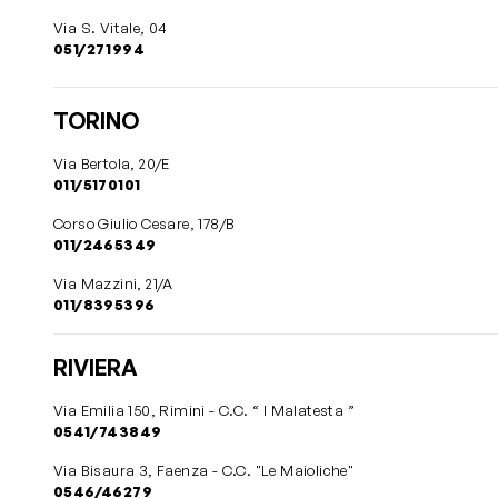
Via S. Vitale, 04
051/271994
TORINO
Via Bertola, 20/E
011/5170101
Corso Giulio Cesare, 178/B
011/2465349
Via Mazzini, 21/A
011/8395396
RIVIERA
Via Emilia 150, Rimini - C.C. “ I Malatesta ”
0541/743849
Via Bisaura 3, Faenza - C.C. "Le Maioliche"
0546/46279