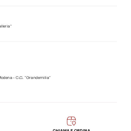
lleria"
Modena - C.C. "Grandemilia"
CHIAMA E ORDINA