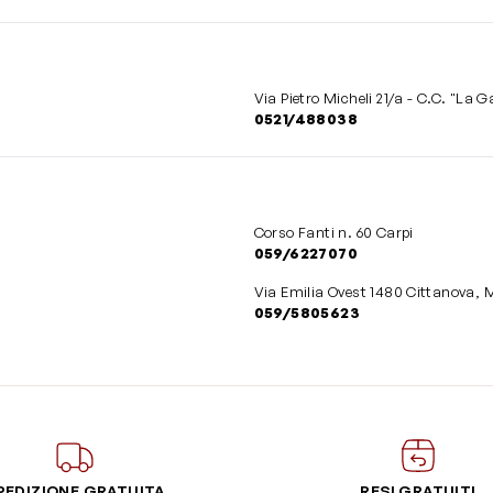
Via Pietro Micheli 21/a - C.C. "La Ga
0521/488038
Corso Fanti n. 60 Carpi
059/6227070
Via Emilia Ovest 1480 Cittanova, 
059/5805623
PEDIZIONE GRATUITA
RESI GRATUITI