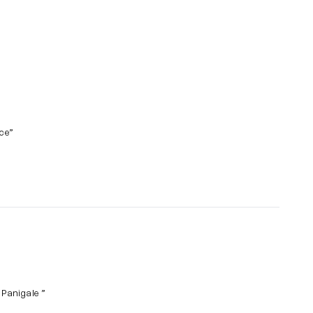
rce”
 Panigale ”