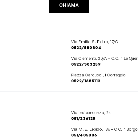
CHIAMA
Via Emilia S. Pietro, 17/C
0522/580304
Via Clementi, 20/A – C.C. “ Le Que
0522/303259
Piazza Carducci, 1 Correggio
0522/1685113
Via Indipendenza, 24
051/236125
Via M. E. Lepido, 186 – C.C. “ Borgo
051/405886