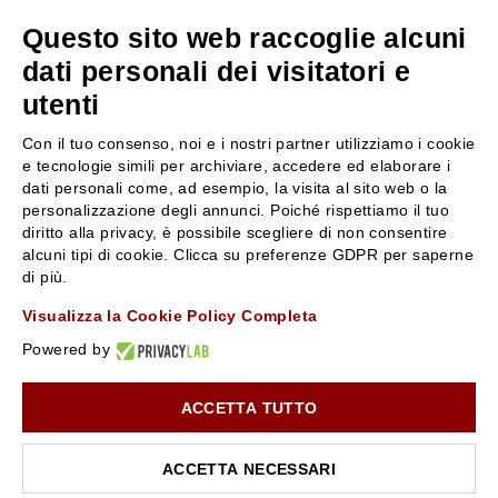
Questo sito web raccoglie alcuni
servizioclienti@rossiprofumi.it
dati personali dei visitatori e
utenti
SERVIZIO CLIENTI
ROSSI PROFUMI
Con il tuo consenso, noi e i nostri partner utilizziamo i cookie
Resi e rimborsi
Chi siamo
e tecnologie simili per archiviare, accedere ed elaborare i
Pagamenti
Contattaci
dati personali come, ad esempio, la visita al sito web o la
personalizzazione degli annunci. Poiché rispettiamo il tuo
Spedizione
Negozi
diritto alla privacy, è possibile scegliere di non consentire
Condizioni generali di vendita
Attiva la Rossi Card
alcuni tipi di cookie. Clicca su preferenze GDPR per saperne
Privacy Policy
Blog
di più.
Cookies
Rossissima
Visualizza la Cookie Policy Completa
Lavora con noi
Powered by
Segnalazione (Whistleblowing)
ACCETTA TUTTO
10% di Sconto sul primo ordine!
*
Iscriviti alla newsletter e rimani aggiornato con le novità e
le promozioni Rossi Profumi.
ACCETTA NECESSARI
*Il Buono non si applica su Articoli in Promozione
Rossi Profumi Spa - Via Emilia Santo Stefano 9, 42121 Reggio Emilia - CF e