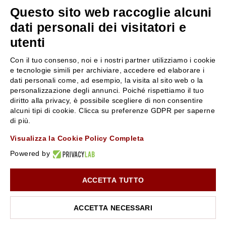
Questo sito web raccoglie alcuni
servizioclienti@rossiprofumi.it
dati personali dei visitatori e
utenti
SERVIZIO CLIENTI
ROSSI PROFUMI
Con il tuo consenso, noi e i nostri partner utilizziamo i cookie
Resi e rimborsi
Chi siamo
e tecnologie simili per archiviare, accedere ed elaborare i
Pagamenti
Contattaci
dati personali come, ad esempio, la visita al sito web o la
personalizzazione degli annunci. Poiché rispettiamo il tuo
Spedizione
Negozi
diritto alla privacy, è possibile scegliere di non consentire
Condizioni generali di vendita
Attiva la Rossi Card
alcuni tipi di cookie. Clicca su preferenze GDPR per saperne
Privacy Policy
Blog
di più.
Cookies
Rossissima
Visualizza la Cookie Policy Completa
Lavora con noi
Powered by
Segnalazione (Whistleblowing)
ACCETTA TUTTO
10% di Sconto sul primo ordine!
*
Iscriviti alla newsletter e rimani aggiornato con le novità e
le promozioni Rossi Profumi.
ACCETTA NECESSARI
*Il Buono non si applica su Articoli in Promozione
Rossi Profumi Spa - Via Emilia Santo Stefano 9, 42121 Reggio Emilia - CF e
P.IVA 01351170350 - REA RE-179054 Cap.Soc. € 120.000,00 i.v. - PEC