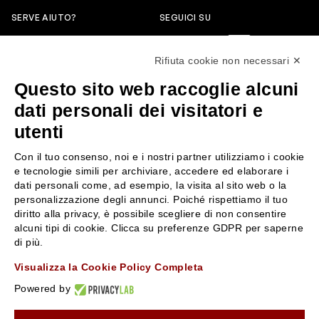
SERVE AIUTO?
SEGUICI SU
0522304744
Rifiuta cookie non necessari ✕
+39 3346440838
Questo sito web raccoglie alcuni
servizioclienti@rossiprofumi.it
dati personali dei visitatori e
utenti
SERVIZIO CLIENTI
ROSSI PROFUMI
Con il tuo consenso, noi e i nostri partner utilizziamo i cookie
Resi e rimborsi
Chi siamo
e tecnologie simili per archiviare, accedere ed elaborare i
Pagamenti
Contattaci
dati personali come, ad esempio, la visita al sito web o la
personalizzazione degli annunci. Poiché rispettiamo il tuo
Spedizione
Negozi
diritto alla privacy, è possibile scegliere di non consentire
Condizioni generali di vendita
Attiva la Rossi Card
alcuni tipi di cookie. Clicca su preferenze GDPR per saperne
Privacy Policy
Blog
di più.
Cookies
Rossissima
Visualizza la Cookie Policy Completa
Lavora con noi
Powered by
Segnalazione (Whistleblowing)