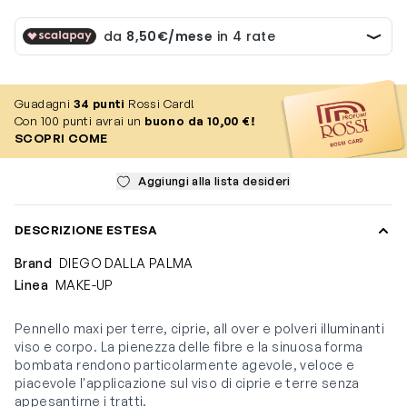
Guadagni
34
punti
Rossi Card!
Con 100 punti avrai un
buono da 10,00 €!
SCOPRI COME
Aggiungi alla lista desideri
DESCRIZIONE ESTESA
Brand
DIEGO DALLA PALMA
Linea
MAKE-UP
Pennello maxi per terre, ciprie, all over e polveri illuminanti
viso e corpo. La pienezza delle fibre e la sinuosa forma
bombata rendono particolarmente agevole, veloce e
piacevole l'applicazione sul viso di ciprie e terre senza
appesantirne i tratti.