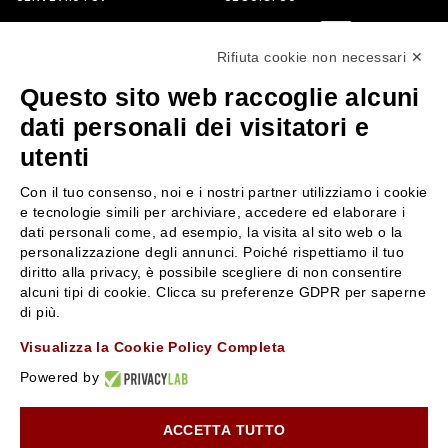
0522304744
Rifiuta cookie non necessari ✕
+39 3346440838
Questo sito web raccoglie alcuni
servizioclienti@rossiprofumi.it
dati personali dei visitatori e
utenti
SERVIZIO CLIENTI
ROSSI PROFUMI
Con il tuo consenso, noi e i nostri partner utilizziamo i cookie
Resi e rimborsi
Chi siamo
e tecnologie simili per archiviare, accedere ed elaborare i
Pagamenti
Contattaci
dati personali come, ad esempio, la visita al sito web o la
personalizzazione degli annunci. Poiché rispettiamo il tuo
Spedizione
Negozi
diritto alla privacy, è possibile scegliere di non consentire
Condizioni generali di vendita
Attiva la Rossi Card
alcuni tipi di cookie. Clicca su preferenze GDPR per saperne
Privacy Policy
Blog
di più.
Cookies
Rossissima
Visualizza la Cookie Policy Completa
Lavora con noi
Powered by
Segnalazione (Whistleblowing)
ACCETTA TUTTO
10% di Sconto sul primo ordine!
*