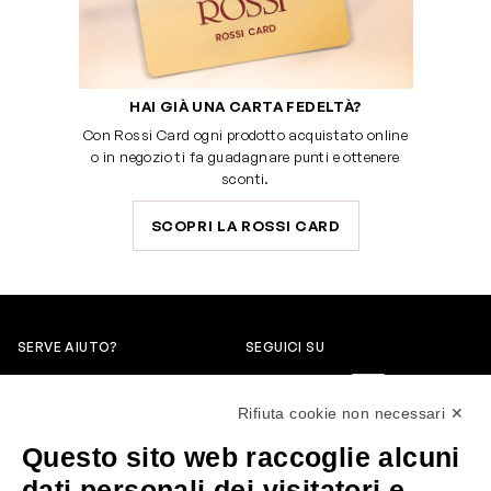
HAI GIÀ UNA CARTA FEDELTÀ?
Con Rossi Card ogni prodotto acquistato online
o in negozio ti fa guadagnare punti e ottenere
sconti.
SCOPRI LA ROSSI CARD
SERVE AIUTO?
SEGUICI SU
0522304744
Rifiuta cookie non necessari ✕
+39 3346440838
Questo sito web raccoglie alcuni
servizioclienti@rossiprofumi.it
dati personali dei visitatori e