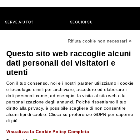
SERVE AIUTO?
SEGUICI SU
0522304744
Rifiuta cookie non necessari ✕
+39 3346440838
Questo sito web raccoglie alcuni
servizioclienti@rossiprofumi.it
dati personali dei visitatori e
utenti
SERVIZIO CLIENTI
ROSSI PROFUMI
Con il tuo consenso, noi e i nostri partner utilizziamo i cookie
Resi e rimborsi
Chi siamo
e tecnologie simili per archiviare, accedere ed elaborare i
Pagamenti
Contattaci
dati personali come, ad esempio, la visita al sito web o la
personalizzazione degli annunci. Poiché rispettiamo il tuo
Spedizione
Negozi
diritto alla privacy, è possibile scegliere di non consentire
Condizioni generali di vendita
Attiva la Rossi Card
alcuni tipi di cookie. Clicca su preferenze GDPR per saperne
Privacy Policy
Blog
di più.
Cookies
Rossissima
Visualizza la Cookie Policy Completa
Lavora con noi