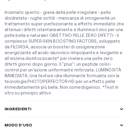
Incarnato spento - grana della pelle irregolare - pelle
disidratata - rughe sottili - mancanza di omogeneità un
trattamento super-perfezionante a effetto immediato che
attenua i difetti istantaneamente e illumnina il viso per una
pelle bella e naturale! OBIETTIVO PELLE ZERO DIFETTI - il
complesso SUPER-SKIN BOOSTING FACTORS, sviluppato
da FILORGA, associa un booster di ossigenazione
energizzante all'acido ialuronico rimpolpante e levigante e
all'enzima disintossicante* per rivelare una pelle zero
difetti giorno dopo giorno. Il "plus": un peptide color-
control per un'azione uniformante rinforzata. LUMINOSITÀ
IMMEDIATA: Una texture idra-illuminante formulata con la
tecnologia PHOTOPERFECTOR HD per un effetto pelle
immediatamente più bella. Non comedogenico. *Test in
vitro su principio attivo
INGREDIENTI
MODO D'USO