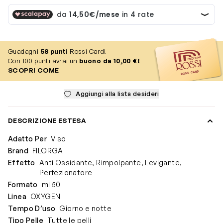
Guadagni
58
punti
Rossi Card!
Con 100 punti avrai un
buono da 10,00 €!
SCOPRI COME
Aggiungi alla lista desideri
DESCRIZIONE ESTESA
Adatto Per
Viso
Brand
FILORGA
Effetto
Anti Ossidante, Rimpolpante, Levigante,
Perfezionatore
Formato
ml 50
Linea
OXYGEN
Tempo D’uso
Giorno e notte
Tipo Pelle
Tutte le pelli