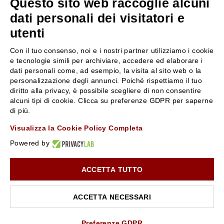
Questo sito web raccoglie alcuni
servizioclienti@rossiprofumi.it
dati personali dei visitatori e
utenti
SERVIZIO CLIENTI
ROSSI PROFUMI
Con il tuo consenso, noi e i nostri partner utilizziamo i cookie
Resi e rimborsi
Chi siamo
e tecnologie simili per archiviare, accedere ed elaborare i
Pagamenti
Contattaci
dati personali come, ad esempio, la visita al sito web o la
personalizzazione degli annunci. Poiché rispettiamo il tuo
Spedizione
Negozi
diritto alla privacy, è possibile scegliere di non consentire
Condizioni generali di vendita
Attiva la Rossi Card
alcuni tipi di cookie. Clicca su preferenze GDPR per saperne
Privacy Policy
Blog
di più.
Cookies
Rossissima
Visualizza la Cookie Policy Completa
Lavora con noi
Powered by
Segnalazione (Whistleblowing)
ACCETTA TUTTO
10% di Sconto sul primo ordine!
*
Iscriviti alla newsletter e rimani aggiornato con le novità e
le promozioni Rossi Profumi.
ACCETTA NECESSARI
*Il Buono non si applica su Articoli in Promozione
Rossi Profumi Spa - Via Emilia Santo Stefano 9, 42121 Reggio Emilia - CF e
P.IVA 01351170350 - REA RE-179054 Cap.Soc. € 120.000,00 i.v. - PEC
rossiprofumi@pec.rossiprofumi.it
- tutti i diritti riservati
ISCRIVITI ALLA NEWSLETTER
Preferenze GDPR