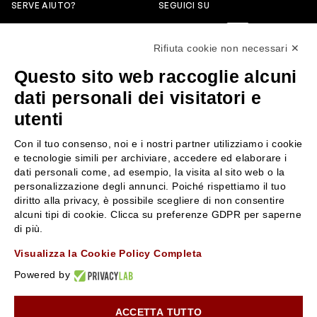
SERVE AIUTO?
SEGUICI SU
0522304744
Rifiuta cookie non necessari ✕
+39 3346440838
Questo sito web raccoglie alcuni
servizioclienti@rossiprofumi.it
dati personali dei visitatori e
utenti
SERVIZIO CLIENTI
ROSSI PROFUMI
Con il tuo consenso, noi e i nostri partner utilizziamo i cookie
Resi e rimborsi
Chi siamo
e tecnologie simili per archiviare, accedere ed elaborare i
Pagamenti
Contattaci
dati personali come, ad esempio, la visita al sito web o la
personalizzazione degli annunci. Poiché rispettiamo il tuo
Spedizione
Negozi
diritto alla privacy, è possibile scegliere di non consentire
Condizioni generali di vendita
Attiva la Rossi Card
alcuni tipi di cookie. Clicca su preferenze GDPR per saperne
Privacy Policy
Blog
di più.
Cookies
Rossissima
Visualizza la Cookie Policy Completa
Lavora con noi
Powered by
Segnalazione (Whistleblowing)
ACCETTA TUTTO
10% di Sconto sul primo ordine!
*