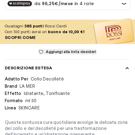
Guadagni
385
punti
Rossi Card!
Con 100 punti avrai un
buono da 10,00 €!
SCOPRI COME
Aggiungi alla lista desideri
DESCRIZIONE ESTESA
Adatto Per
Collo Decolletè
Brand
LA MER
Effetto
Idratante, Tonificante
Formato
ml 50
Linea
SKINCARE
Questa sontuosa cura quotidiana avvolge la delicata zona
del collo e del decolleté per una trasformazione
dell'incarnato e un'idratazione rigenerante.