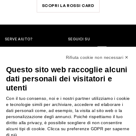
SCOPRI LA ROSSI CARD
SERVE AIUTO?
SEGUICI SU
0522304744
Rifiuta cookie non necessari ✕
+39 3346440838
Questo sito web raccoglie alcuni
servizioclienti@rossiprofumi.it
dati personali dei visitatori e
utenti
SERVIZIO CLIENTI
ROSSI PROFUMI
Con il tuo consenso, noi e i nostri partner utilizziamo i cookie
Resi e rimborsi
Chi siamo
e tecnologie simili per archiviare, accedere ed elaborare i
Pagamenti
Contattaci
dati personali come, ad esempio, la visita al sito web o la
personalizzazione degli annunci. Poiché rispettiamo il tuo
Spedizione
Negozi
diritto alla privacy, è possibile scegliere di non consentire
Condizioni generali di vendita
Attiva la Rossi Card
alcuni tipi di cookie. Clicca su preferenze GDPR per saperne
Privacy Policy
Blog
di più.