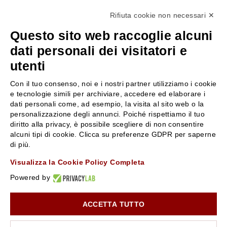
0522304744
Rifiuta cookie non necessari ✕
+39 3346440838
Questo sito web raccoglie alcuni
servizioclienti@rossiprofumi.it
dati personali dei visitatori e
utenti
SERVIZIO CLIENTI
ROSSI PROFUMI
Con il tuo consenso, noi e i nostri partner utilizziamo i cookie
Resi e rimborsi
Chi siamo
e tecnologie simili per archiviare, accedere ed elaborare i
Pagamenti
Contattaci
dati personali come, ad esempio, la visita al sito web o la
personalizzazione degli annunci. Poiché rispettiamo il tuo
Spedizione
Negozi
diritto alla privacy, è possibile scegliere di non consentire
Condizioni generali di vendita
Attiva la Rossi Card
alcuni tipi di cookie. Clicca su preferenze GDPR per saperne
Privacy Policy
Blog
di più.
Cookies
Rossissima
Visualizza la Cookie Policy Completa
Lavora con noi
Powered by
Segnalazione (Whistleblowing)
ACCETTA TUTTO
10% di Sconto sul primo ordine!
*
Iscriviti alla newsletter e rimani aggiornato con le novità e
le promozioni Rossi Profumi.