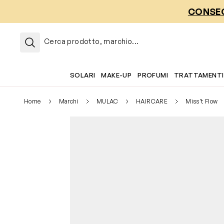
Salta al contenuto
CONSEG
Cerca prodotto, marchio...
SOLARI
MAKE-UP
PROFUMI
TRATTAMENTI
Home
Marchi
MULAC
HAIRCARE
Miss't Flow