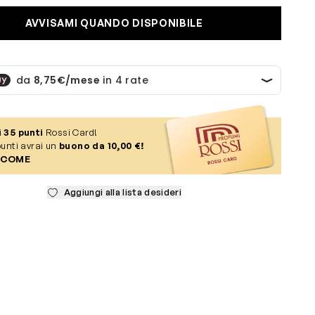
AVVISAMI QUANDO DISPONIBILE
i
35
punti
Rossi Card!
unti avrai un
buono da 10,00 €!
 COME
Aggiungi alla lista desideri