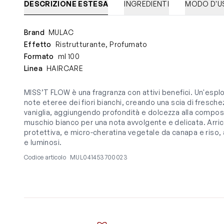
DESCRIZIONE ESTESA
INGREDIENTI
MODO D'U
Brand
MULAC
Effetto
Ristrutturante, Profumato
Formato
ml 100
Linea
HAIRCARE
MISS’T FLOW è una fragranza con attivi benefici. Un'esplos
note eteree dei fiori bianchi, creando una scia di freschez
vaniglia, aggiungendo profondità e dolcezza alla composiz
muschio bianco per una nota avvolgente e delicata. Arric
protettiva, e micro-cheratina vegetale da canapa e riso, a
e luminosi.
Codice articolo
MUL041453700023