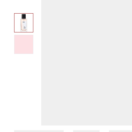
View larger image
View larger image