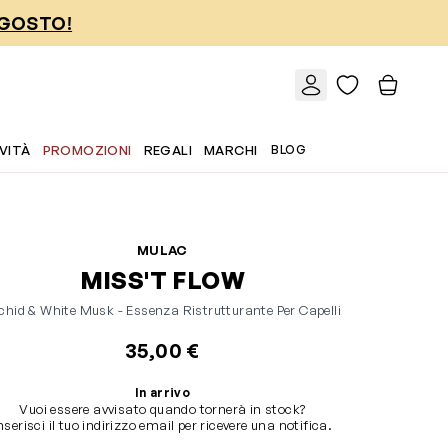
AGOSTO!
VITÀ
PROMOZIONI
REGALI
MARCHI
BLOG
MULAC
MISS'T FLOW
chid & White Musk - Essenza Ristrutturante Per Capelli
35,00 €
In arrivo
Vuoi essere avvisato quando tornerà in stock?
nserisci il tuo indirizzo email per ricevere una notifica.