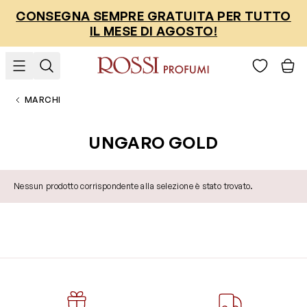
Salta al contenuto
CONSEGNA SEMPRE GRATUITA PER TUTTO
IL MESE DI AGOSTO!
MARCHI
UNGARO GOLD
Nessun prodotto corrispondente alla selezione è stato trovato.