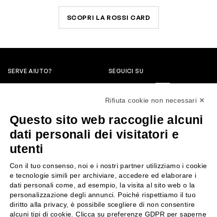
SCOPRI LA ROSSI CARD
SERVE AIUTO?
SEGUICI SU
0522304744
Rifiuta cookie non necessari ✕
+39 3346440838
Questo sito web raccoglie alcuni
servizioclienti@rossiprofumi.it
dati personali dei visitatori e
utenti
SERVIZIO CLIENTI
ROSSI PROFUMI
Con il tuo consenso, noi e i nostri partner utilizziamo i cookie
Resi e rimborsi
Chi siamo
e tecnologie simili per archiviare, accedere ed elaborare i
Pagamenti
Contattaci
dati personali come, ad esempio, la visita al sito web o la
personalizzazione degli annunci. Poiché rispettiamo il tuo
Spedizione
Negozi
diritto alla privacy, è possibile scegliere di non consentire
Condizioni generali di vendita
Attiva la Rossi Card
alcuni tipi di cookie. Clicca su preferenze GDPR per saperne