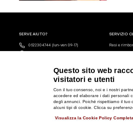
SERVE AIUTO?
SERVIZIO C
0522304744
(lun-ven 09-17)
Resi e rimbo
+39 3346440838
Pagamenti
servizioclienti@rossiprofumi.it
Spedizione
Condizioni ge
Questo sito web raccog
Privacy Polic
visitatori e utenti
10% di Sconto sul primo ordine!
*
Cookies
Iscriviti alla newsletter e rimani
Con il tuo consenso, noi e i nostri partne
aggiornato con le novità e le promozioni
accedere ed elaborare i dati personali c
Rossi Profumi.
degli annunci. Poiché rispettiamo il tuo d
*Il Buono non si applica su Articoli in
alcuni tipi di cookie. Clicca su prefere
Promozione
Visualizza la Cookie Policy Complet
Rossi Profumi Spa - Via Emilia Santo Stefano 9, 42121 Reggio Emilia - CF e 
ISCRIVITI ALLA NEWSLETTER