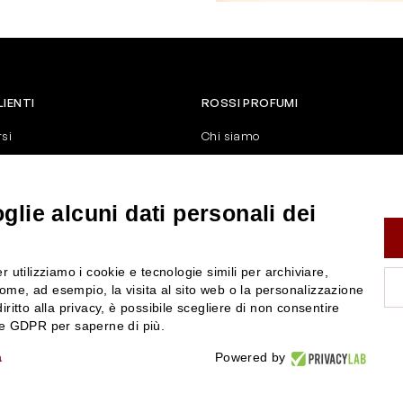
LIENTI
ROSSI PROFUMI
rsi
Chi siamo
Contattaci
Negozi
nerali di vendita
Attiva la Rossi Card
lie alcuni dati personali dei
y
Blog
Rossissima
r utilizziamo i cookie e tecnologie simili per archiviare,
Lavora con noi
ome, ad esempio, la visita al sito web o la personalizzazione
Segnalazione (Whistleblowing)
iritto alla privacy, è possibile scegliere di non consentire
nze GDPR per saperne di più.
a
Powered by
P.IVA 01351170350 - REA RE-179054 Cap.Soc. € 120.000,00 i.v. - PEC
rossiprofumi@pec