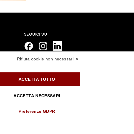
SEGUICI SU
Rifiuta cookie non necessari ✕
PAGAMENTI SICURI
ACCETTA TUTTO
ACCETTA NECESSARI
Preferenze GDPR
.rossiprofumi.it
- tutti i diritti riservati