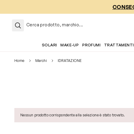
Salta al contenuto
CONSEG
Cerca prodotto, marchio...
SOLARI
MAKE-UP
PROFUMI
TRATTAMENTI
Home
Marchi
IDRATAZIONE
Nessun prodotto corrispondente alla selezione è stato trovato.