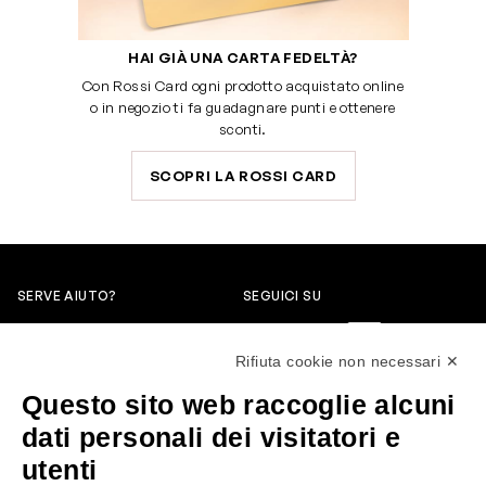
HAI GIÀ UNA CARTA FEDELTÀ?
Con Rossi Card ogni prodotto acquistato online
o in negozio ti fa guadagnare punti e ottenere
sconti.
SCOPRI LA ROSSI CARD
SERVE AIUTO?
SEGUICI SU
0522304744
Rifiuta cookie non necessari ✕
+39 3346440838
Questo sito web raccoglie alcuni
servizioclienti@rossiprofumi.it
dati personali dei visitatori e
utenti
SERVIZIO CLIENTI
ROSSI PROFUMI