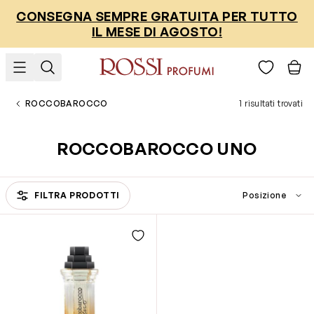
Salta al contenuto
CONSEGNA SEMPRE GRATUITA PER TUTTO
IL MESE DI AGOSTO!
ROCCOBAROCCO
1 risultati trovati
ROCCOBAROCCO UNO
FILTRA PRODOTTI
Passa all'elenco prodotti