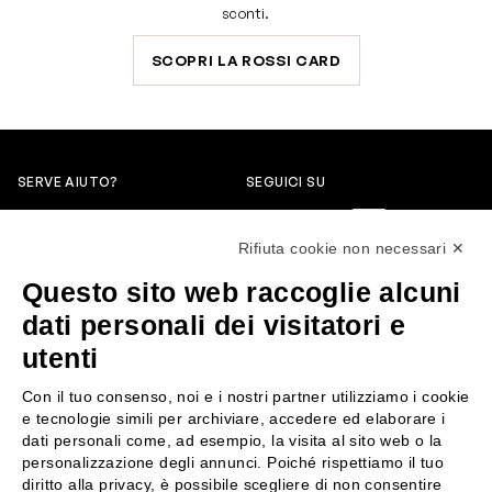
sconti.
SCOPRI LA ROSSI CARD
SERVE AIUTO?
SEGUICI SU
0522304744
Rifiuta cookie non necessari ✕
+39 3346440838
Questo sito web raccoglie alcuni
servizioclienti@rossiprofumi.it
dati personali dei visitatori e
utenti
SERVIZIO CLIENTI
ROSSI PROFUMI
Con il tuo consenso, noi e i nostri partner utilizziamo i cookie
Resi e rimborsi
Chi siamo
e tecnologie simili per archiviare, accedere ed elaborare i
Pagamenti
Contattaci
dati personali come, ad esempio, la visita al sito web o la
personalizzazione degli annunci. Poiché rispettiamo il tuo
Spedizione
Negozi
diritto alla privacy, è possibile scegliere di non consentire