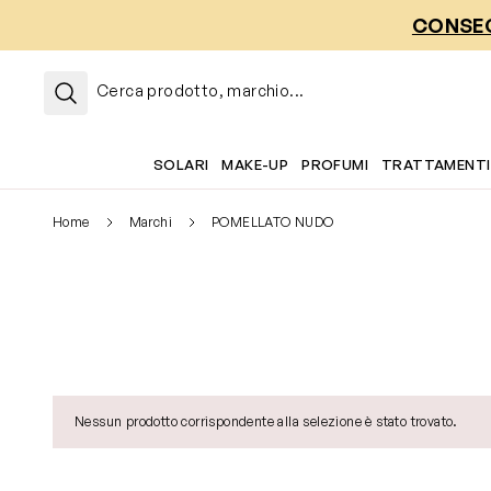
Salta al contenuto
CONSEG
Cerca prodotto, marchio...
SOLARI
MAKE-UP
PROFUMI
TRATTAMENTI
Home
Marchi
POMELLATO NUDO
Nessun prodotto corrispondente alla selezione è stato trovato.