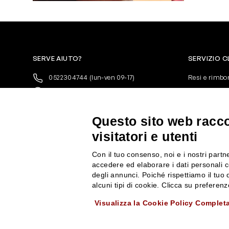
SERVE AIUTO?
SERVIZIO C
0522304744
(lun-ven 09-17)
Resi e rimbo
+39 3346440838
Pagamenti
servizioclienti@rossiprofumi.it
Spedizione
Condizioni ge
Questo sito web raccog
Privacy Polic
visitatori e utenti
10% di Sconto sul primo ordine!
*
Cookies
Iscriviti alla newsletter e rimani
Con il tuo consenso, noi e i nostri partne
aggiornato con le novità e le promozioni
accedere ed elaborare i dati personali c
Rossi Profumi.
degli annunci. Poiché rispettiamo il tuo d
*Il Buono non si applica su Articoli in
alcuni tipi di cookie. Clicca su prefere
Promozione
Visualizza la Cookie Policy Complet
Rossi Profumi Spa - Via Emilia Santo Stefano 9, 42121 Reggio Emilia - CF e 
ISCRIVITI ALLA NEWSLETTER