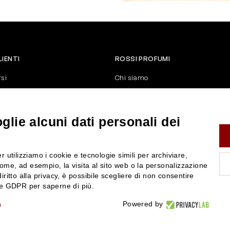
LIENTI
ROSSI PROFUMI
rsi
Chi siamo
Contattaci
Negozi
nerali di vendita
Attiva la Rossi Card
lie alcuni dati personali dei
y
Blog
Rossissima
r utilizziamo i cookie e tecnologie simili per archiviare,
Lavora con noi
ome, ad esempio, la visita al sito web o la personalizzazione
Segnalazione (Whistleblowing)
iritto alla privacy, è possibile scegliere di non consentire
nze GDPR per saperne di più.
a
Powered by
P.IVA 01351170350 - REA RE-179054 Cap.Soc. € 120.000,00 i.v. - PEC
rossiprofumi@pec