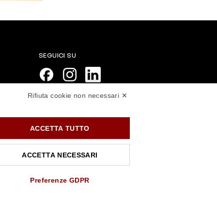
SEGUICI SU
Rifiuta cookie non necessari ✕
PAGAMENTI SICURI
ACCETTA TUTTO
ACCETTA NECESSARI
Preferenze GDPR
.rossiprofumi.it
- tutti i diritti riservati