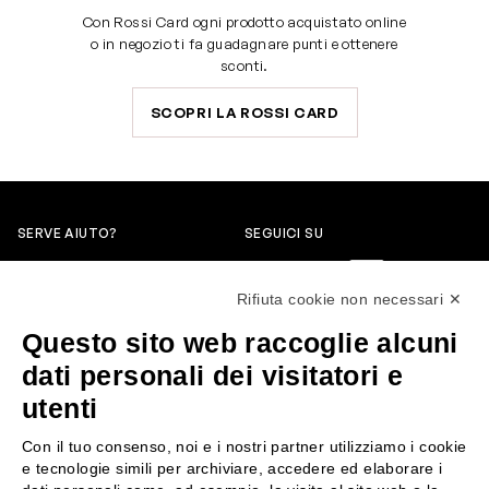
Con Rossi Card ogni prodotto acquistato online
o in negozio ti fa guadagnare punti e ottenere
sconti.
SCOPRI LA ROSSI CARD
SERVE AIUTO?
SEGUICI SU
0522304744
Rifiuta cookie non necessari ✕
+39 3346440838
Questo sito web raccoglie alcuni
servizioclienti@rossiprofumi.it
dati personali dei visitatori e
utenti
SERVIZIO CLIENTI
ROSSI PROFUMI
Con il tuo consenso, noi e i nostri partner utilizziamo i cookie
Resi e rimborsi
Chi siamo
e tecnologie simili per archiviare, accedere ed elaborare i
Pagamenti
Contattaci