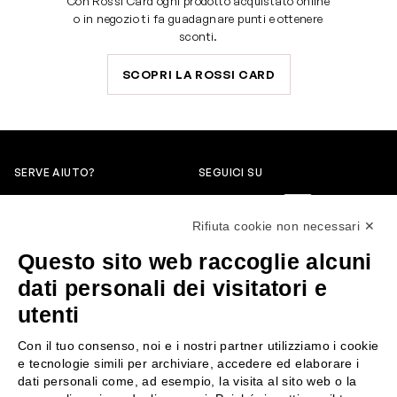
Con Rossi Card ogni prodotto acquistato online
o in negozio ti fa guadagnare punti e ottenere
sconti.
SCOPRI LA ROSSI CARD
SERVE AIUTO?
SEGUICI SU
0522304744
Rifiuta cookie non necessari ✕
+39 3346440838
Questo sito web raccoglie alcuni
servizioclienti@rossiprofumi.it
dati personali dei visitatori e
utenti
SERVIZIO CLIENTI
ROSSI PROFUMI
Con il tuo consenso, noi e i nostri partner utilizziamo i cookie
Resi e rimborsi
Chi siamo
e tecnologie simili per archiviare, accedere ed elaborare i
Pagamenti
Contattaci
dati personali come, ad esempio, la visita al sito web o la