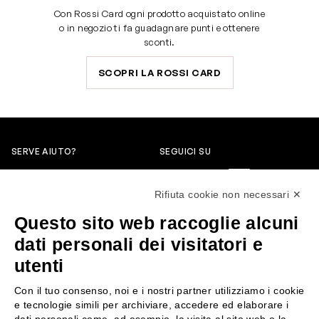
Con Rossi Card ogni prodotto acquistato online
o in negozio ti fa guadagnare punti e ottenere
sconti.
SCOPRI LA ROSSI CARD
SERVE AIUTO?
SEGUICI SU
0522304744
Rifiuta cookie non necessari ✕
+39 3346440838
Questo sito web raccoglie alcuni
servizioclienti@rossiprofumi.it
dati personali dei visitatori e
utenti
SERVIZIO CLIENTI
ROSSI PROFUMI
Con il tuo consenso, noi e i nostri partner utilizziamo i cookie
Resi e rimborsi
Chi siamo
e tecnologie simili per archiviare, accedere ed elaborare i
Pagamenti
Contattaci