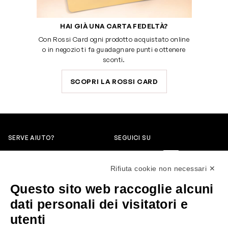
HAI GIÀ UNA CARTA FEDELTÀ?
Con Rossi Card ogni prodotto acquistato online
o in negozio ti fa guadagnare punti e ottenere
sconti.
SCOPRI LA ROSSI CARD
SERVE AIUTO?
SEGUICI SU
0522304744
Rifiuta cookie non necessari ✕
+39 3346440838
Questo sito web raccoglie alcuni
servizioclienti@rossiprofumi.it
dati personali dei visitatori e
utenti
SERVIZIO CLIENTI
ROSSI PROFUMI