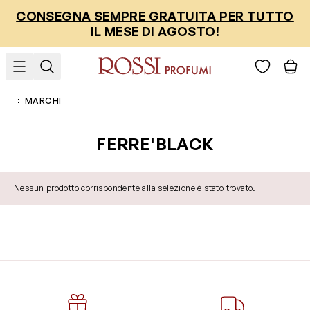
Salta al contenuto
CONSEGNA SEMPRE GRATUITA PER TUTTO
IL MESE DI AGOSTO!
MARCHI
FERRE'BLACK
Nessun prodotto corrispondente alla selezione è stato trovato.