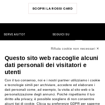
SCOPRI LA ROSSI CARD
SERVE AIUTO?
SEGUICI SU
0522304744
Rifiuta cookie non necessari ✕
+39 3346440838
Questo sito web raccoglie alcuni
servizioclienti@rossiprofumi.it
dati personali dei visitatori e
utenti
SERVIZIO CLIENTI
ROSSI PROFUMI
Con il tuo consenso, noi e i nostri partner utilizziamo i cookie
Resi e rimborsi
Chi siamo
e tecnologie simili per archiviare, accedere ed elaborare i
Pagamenti
Contattaci
dati personali come, ad esempio, la visita al sito web o la
personalizzazione degli annunci. Poiché rispettiamo il tuo
Spedizione
Negozi
diritto alla privacy, è possibile scegliere di non consentire
Condizioni generali di vendita
Attiva la Rossi Card
alcuni tipi di cookie. Clicca su preferenze GDPR per saperne