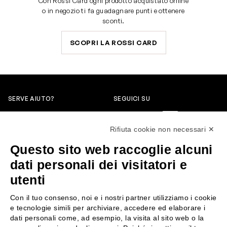
Con Rossi Card ogni prodotto acquistato online
o in negozio ti fa guadagnare punti e ottenere
sconti.
SCOPRI LA ROSSI CARD
SERVE AIUTO?
SEGUICI SU
0522304744
Rifiuta cookie non necessari ✕
+39 3346440838
Questo sito web raccoglie alcuni
servizioclienti@rossiprofumi.it
dati personali dei visitatori e
utenti
SERVIZIO CLIENTI
ROSSI PROFUMI
Con il tuo consenso, noi e i nostri partner utilizziamo i cookie
Resi e rimborsi
Chi siamo
e tecnologie simili per archiviare, accedere ed elaborare i
Pagamenti
Contattaci
dati personali come, ad esempio, la visita al sito web o la