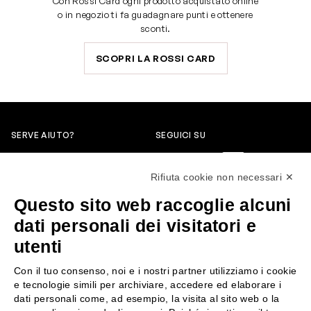
Con Rossi Card ogni prodotto acquistato online
o in negozio ti fa guadagnare punti e ottenere
sconti.
SCOPRI LA ROSSI CARD
SERVE AIUTO?
SEGUICI SU
0522304744
Rifiuta cookie non necessari ✕
+39 3346440838
Questo sito web raccoglie alcuni
servizioclienti@rossiprofumi.it
dati personali dei visitatori e
utenti
SERVIZIO CLIENTI
ROSSI PROFUMI
Con il tuo consenso, noi e i nostri partner utilizziamo i cookie
Resi e rimborsi
Chi siamo
e tecnologie simili per archiviare, accedere ed elaborare i
Pagamenti
Contattaci
dati personali come, ad esempio, la visita al sito web o la