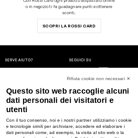
Con Rossi Card ogni prodotto acquistato online
o in negozio ti fa guadagnare punti e ottenere
sconti.
SCOPRI LA ROSSI CARD
SERVE AIUTO?
SEGUICI SU
0522304744
Rifiuta cookie non necessari ✕
+39 3346440838
Questo sito web raccoglie alcuni
servizioclienti@rossiprofumi.it
dati personali dei visitatori e
utenti
SERVIZIO CLIENTI
ROSSI PROFUMI
Con il tuo consenso, noi e i nostri partner utilizziamo i cookie
Resi e rimborsi
Chi siamo
e tecnologie simili per archiviare, accedere ed elaborare i
Pagamenti
Contattaci
dati personali come, ad esempio, la visita al sito web o la