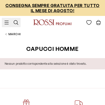
Salta al contenuto
CONSEGNA SEMPRE GRATUITA PER TUTTO
IL MESE DI AGOSTO!
MARCHI
CAPUCCI HOMME
Nessun prodotto corrispondente alla selezione è stato trovato.