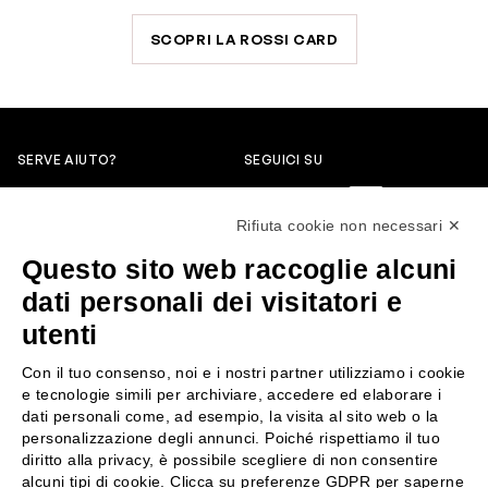
SCOPRI LA ROSSI CARD
SERVE AIUTO?
SEGUICI SU
0522304744
Rifiuta cookie non necessari ✕
+39 3346440838
Questo sito web raccoglie alcuni
servizioclienti@rossiprofumi.it
dati personali dei visitatori e
utenti
SERVIZIO CLIENTI
ROSSI PROFUMI
Con il tuo consenso, noi e i nostri partner utilizziamo i cookie
Resi e rimborsi
Chi siamo
e tecnologie simili per archiviare, accedere ed elaborare i
Pagamenti
Contattaci
dati personali come, ad esempio, la visita al sito web o la
personalizzazione degli annunci. Poiché rispettiamo il tuo
Spedizione
Negozi
diritto alla privacy, è possibile scegliere di non consentire
Condizioni generali di vendita
Attiva la Rossi Card
alcuni tipi di cookie. Clicca su preferenze GDPR per saperne