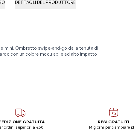
SO
DETTAGLI DEL PRODUTTORE
one mini. Ombretto swipe-and-go dalla tenuta di
sguardo con un colore modulabile ad alto impatto
PEDIZIONE GRATUITA
RESI GRATUITI
er ordini superiori a €50
14 giorni per cambiare i