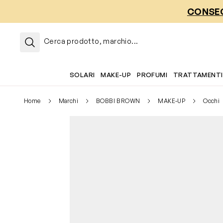
Salta al contenuto
CONSEG
Cerca prodotto, marchio...
SOLARI
MAKE-UP
PROFUMI
TRATTAMENTI
Home
Marchi
BOBBI BROWN
MAKE-UP
Occhi