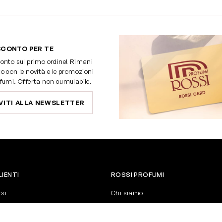
SCONTO PER TE
onto sul primo ordine! Rimani
o con le novità e le promozioni
fumi. Offerta non cumulabile.
VITI ALLA NEWSLETTER
LIENTI
ROSSI PROFUMI
rsi
Chi siamo
Contattaci
Negozi