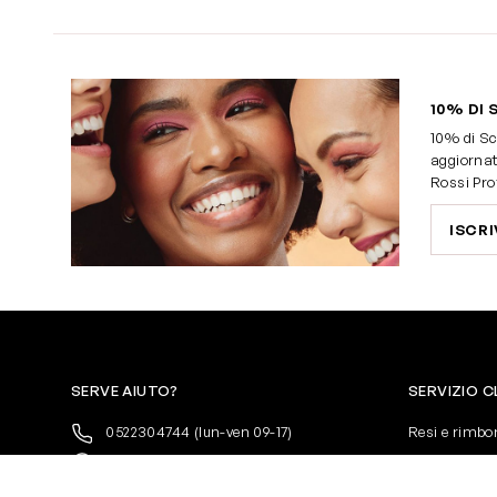
10% DI 
10% di Sc
aggiornat
Rossi Pro
ISCRI
SERVE AIUTO?
SERVIZIO C
0522304744
(lun-ven 09-17)
Resi e rimbo
+39 3346440838
Pagamenti
servizioclienti@rossiprofumi.it
Spedizione