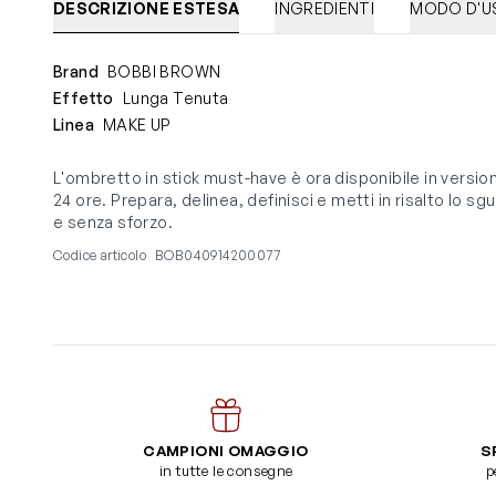
DESCRIZIONE ESTESA
INGREDIENTI
MODO D'U
Brand
BOBBI BROWN
Effetto
Lunga Tenuta
Linea
MAKE UP
L'ombretto in stick must-have è ora disponibile in versi
24 ore. Prepara, delinea, definisci e metti in risalto lo 
e senza sforzo.
Codice articolo
BOB040914200077
CAMPIONI OMAGGIO
S
in tutte le consegne
p