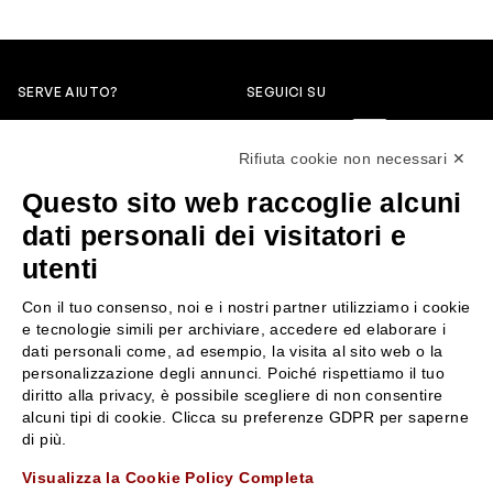
SERVE AIUTO?
SEGUICI SU
0522304744
Rifiuta cookie non necessari ✕
+39 3346440838
Questo sito web raccoglie alcuni
servizioclienti@rossiprofumi.it
dati personali dei visitatori e
utenti
SERVIZIO CLIENTI
ROSSI PROFUMI
Con il tuo consenso, noi e i nostri partner utilizziamo i cookie
Resi e rimborsi
Chi siamo
e tecnologie simili per archiviare, accedere ed elaborare i
Pagamenti
Contattaci
dati personali come, ad esempio, la visita al sito web o la
personalizzazione degli annunci. Poiché rispettiamo il tuo
Spedizione
Negozi
diritto alla privacy, è possibile scegliere di non consentire
Condizioni generali di vendita
Attiva la Rossi Card
alcuni tipi di cookie. Clicca su preferenze GDPR per saperne
Privacy Policy
Blog
di più.
Cookies
Rossissima
Visualizza la Cookie Policy Completa
Lavora con noi