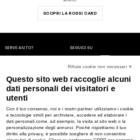
SCOPRI LA ROSSI CARD
SERVE AIUTO?
SEGUICI SU
0522304744
Rifiuta cookie non necessari ✕
+39 3346440838
Questo sito web raccoglie alcuni
servizioclienti@rossiprofumi.it
dati personali dei visitatori e
utenti
SERVIZIO CLIENTI
ROSSI PROFUMI
Con il tuo consenso, noi e i nostri partner utilizziamo i cookie
Resi e rimborsi
Chi siamo
e tecnologie simili per archiviare, accedere ed elaborare i
Pagamenti
Contattaci
dati personali come, ad esempio, la visita al sito web o la
personalizzazione degli annunci. Poiché rispettiamo il tuo
Spedizione
Negozi
diritto alla privacy, è possibile scegliere di non consentire
Condizioni generali di vendita
Attiva la Rossi Card