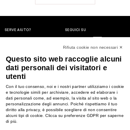
SERVE AIUTO?
SEGUICI SU
0522304744
Rifiuta cookie non necessari ✕
+39 3346440838
Questo sito web raccoglie alcuni
servizioclienti@rossiprofumi.it
dati personali dei visitatori e
utenti
SERVIZIO CLIENTI
ROSSI PROFUMI
Con il tuo consenso, noi e i nostri partner utilizziamo i cookie
Resi e rimborsi
Chi siamo
e tecnologie simili per archiviare, accedere ed elaborare i
Pagamenti
Contattaci
dati personali come, ad esempio, la visita al sito web o la
personalizzazione degli annunci. Poiché rispettiamo il tuo
Spedizione
Negozi
diritto alla privacy, è possibile scegliere di non consentire
Condizioni generali di vendita
Attiva la Rossi Card
alcuni tipi di cookie. Clicca su preferenze GDPR per saperne
Privacy Policy
Blog
di più.
Cookies
Rossissima