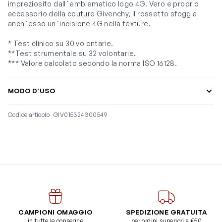
impreziosito dall`emblematico logo 4G. Vero e proprio
accessorio della couture Givenchy, il rossetto sfoggia
anch`esso un`incisione 4G nella texture.
* Test clinico su 30 volontarie.
**Test strumentale su 32 volontarie.
*** Valore calcolato secondo la norma ISO 16128.
MODO D'USO
Codice articolo
GIV015324300549
CAMPIONI OMAGGIO
SPEDIZIONE GRATUITA
in tutte le consegne
per ordini superiori a €50