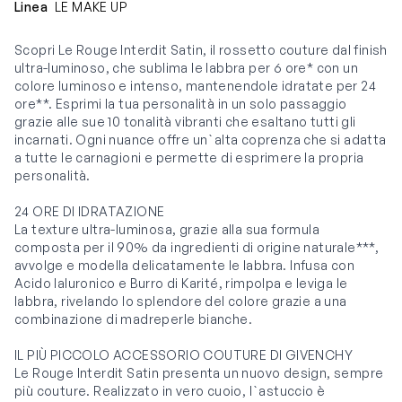
Linea
LE MAKE UP
Scopri Le Rouge Interdit Satin, il rossetto couture dal finish
ultra-luminoso, che sublima le labbra per 6 ore* con un
colore luminoso e intenso, mantenendole idratate per 24
ore**. Esprimi la tua personalità in un solo passaggio
grazie alle sue 10 tonalità vibranti che esaltano tutti gli
incarnati. Ogni nuance offre un`alta coprenza che si adatta
a tutte le carnagioni e permette di esprimere la propria
personalità.
24 ORE DI IDRATAZIONE
La texture ultra-luminosa, grazie alla sua formula
composta per il 90% da ingredienti di origine naturale***,
avvolge e modella delicatamente le labbra. Infusa con
Acido Ialuronico e Burro di Karité, rimpolpa e leviga le
labbra, rivelando lo splendore del colore grazie a una
combinazione di madreperle bianche.
IL PIÙ PICCOLO ACCESSORIO COUTURE DI GIVENCHY
Le Rouge Interdit Satin presenta un nuovo design, sempre
più couture. Realizzato in vero cuoio, l`astuccio è