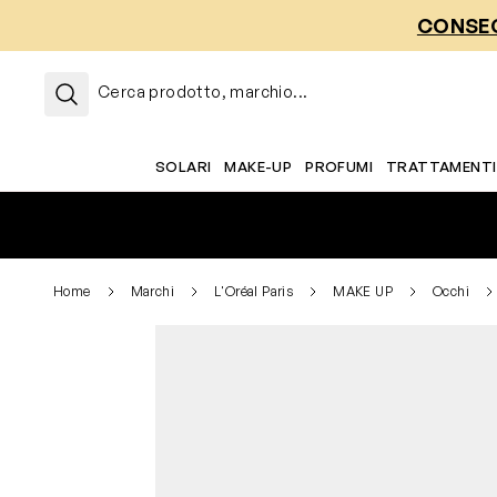
Salta al contenuto
CONSEG
Cerca prodotto, marchio...
SOLARI
MAKE-UP
PROFUMI
TRATTAMENTI
Home
Marchi
L'Oréal Paris
MAKE UP
Occhi