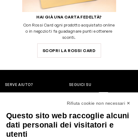
HAI GIÀ UNA CARTA FEDELTÀ?
Con Rossi Card ogni prodotto acquistato online
o in negozio ti fa guadagnare punti e ottenere
sconti.
SCOPRI LA ROSSI CARD
SERVE AIUTO?
SEGUICI SU
0522304744
Rifiuta cookie non necessari ✕
+39 3346440838
Questo sito web raccoglie alcuni
servizioclienti@rossiprofumi.it
dati personali dei visitatori e
utenti
SERVIZIO CLIENTI
ROSSI PROFUMI