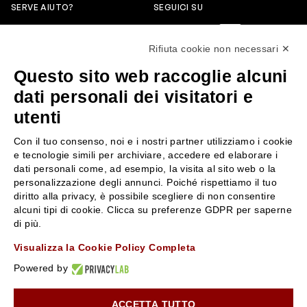
SERVE AIUTO?
SEGUICI SU
0522304744
Rifiuta cookie non necessari ✕
+39 3346440838
Questo sito web raccoglie alcuni
servizioclienti@rossiprofumi.it
dati personali dei visitatori e
utenti
SERVIZIO CLIENTI
ROSSI PROFUMI
Con il tuo consenso, noi e i nostri partner utilizziamo i cookie
Resi e rimborsi
Chi siamo
e tecnologie simili per archiviare, accedere ed elaborare i
Pagamenti
Contattaci
dati personali come, ad esempio, la visita al sito web o la
personalizzazione degli annunci. Poiché rispettiamo il tuo
Spedizione
Negozi
diritto alla privacy, è possibile scegliere di non consentire
Condizioni generali di vendita
Attiva la Rossi Card
alcuni tipi di cookie. Clicca su preferenze GDPR per saperne
Privacy Policy
Blog
di più.
Cookies
Rossissima
Visualizza la Cookie Policy Completa
Lavora con noi
Powered by
Segnalazione (Whistleblowing)
ACCETTA TUTTO
10% di Sconto sul primo ordine!
*