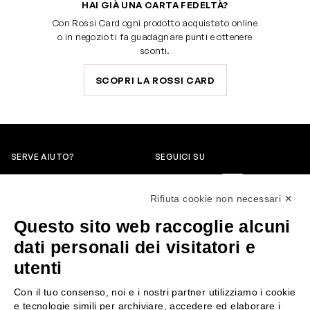
HAI GIÀ UNA CARTA FEDELTÀ?
Con Rossi Card ogni prodotto acquistato online
o in negozio ti fa guadagnare punti e ottenere
sconti.
SCOPRI LA ROSSI CARD
SERVE AIUTO?
SEGUICI SU
0522304744
Rifiuta cookie non necessari ✕
+39 3346440838
Questo sito web raccoglie alcuni
servizioclienti@rossiprofumi.it
dati personali dei visitatori e
utenti
SERVIZIO CLIENTI
ROSSI PROFUMI
Con il tuo consenso, noi e i nostri partner utilizziamo i cookie
Resi e rimborsi
Chi siamo
e tecnologie simili per archiviare, accedere ed elaborare i