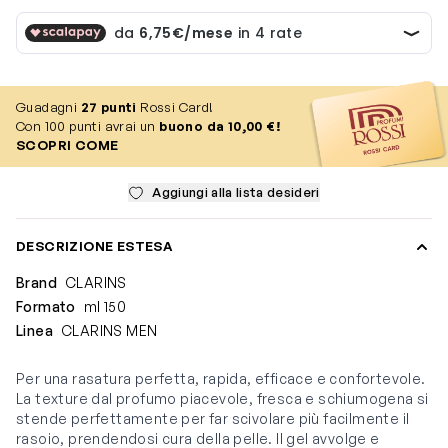
Guadagni
27
punti
Rossi Card!
Con 100 punti avrai un
buono da 10,00 €!
SCOPRI COME
Aggiungi alla lista desideri
DESCRIZIONE ESTESA
Brand
CLARINS
Formato
ml 150
Linea
CLARINS MEN
Per una rasatura perfetta, rapida, efficace e confortevole.
La texture dal profumo piacevole, fresca e schiumogena si
stende perfettamente per far scivolare più facilmente il
rasoio, prendendosi cura della pelle. Il gel avvolge e