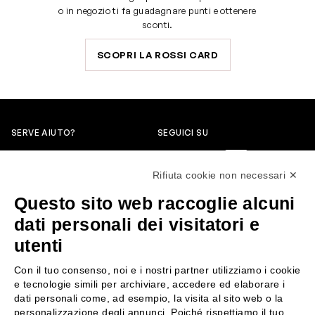
o in negozio ti fa guadagnare punti e ottenere
sconti.
SCOPRI LA ROSSI CARD
SERVE AIUTO?
SEGUICI SU
0522304744
Rifiuta cookie non necessari ✕
+39 3346440838
Questo sito web raccoglie alcuni
servizioclienti@rossiprofumi.it
dati personali dei visitatori e
utenti
SERVIZIO CLIENTI
ROSSI PROFUMI
Con il tuo consenso, noi e i nostri partner utilizziamo i cookie
Resi e rimborsi
Chi siamo
e tecnologie simili per archiviare, accedere ed elaborare i
Pagamenti
Contattaci
dati personali come, ad esempio, la visita al sito web o la
personalizzazione degli annunci. Poiché rispettiamo il tuo
Spedizione
Negozi