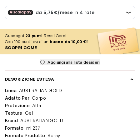
Guadagni
23
punti
Rossi Card!
Con 100 punti avrai un
buono da 10,00 €!
SCOPRI COME
Aggiungi alla lista desideri
DESCRIZIONE ESTESA
Linea
AUSTRALIAN GOLD
Adatto Per
Corpo
Protezione
Alta
Texture
Gel
Brand
AUSTRALIAN GOLD
Formato
ml 237
Formato Prodotto
Spray