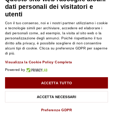
servizioclienti@rossiprofumi.it
dati personali dei visitatori e
utenti
SERVIZIO CLIENTI
ROSSI PROFUMI
Con il tuo consenso, noi e i nostri partner utilizziamo i cookie
Resi e rimborsi
Chi siamo
e tecnologie simili per archiviare, accedere ed elaborare i
Pagamenti
Contattaci
dati personali come, ad esempio, la visita al sito web o la
personalizzazione degli annunci. Poiché rispettiamo il tuo
Spedizione
Negozi
diritto alla privacy, è possibile scegliere di non consentire
Condizioni generali di vendita
Attiva la Rossi Card
alcuni tipi di cookie. Clicca su preferenze GDPR per saperne
Privacy Policy
Blog
di più.
Cookies
Rossissima
Visualizza la Cookie Policy Completa
Lavora con noi
Powered by
Segnalazione (Whistleblowing)
ACCETTA TUTTO
10% di Sconto sul primo ordine!
*
Iscriviti alla newsletter e rimani aggiornato con le novità e
le promozioni Rossi Profumi.
ACCETTA NECESSARI
*Il Buono non si applica su Articoli in Promozione
Rossi Profumi Spa - Via Emilia Santo Stefano 9, 42121 Reggio Emilia - CF e
P.IVA 01351170350 - REA RE-179054 Cap.Soc. € 120.000,00 i.v. - PEC
rossiprofumi@pec.rossiprofumi.it
- tutti i diritti riservati
ISCRIVITI ALLA NEWSLETTER
Preferenze GDPR