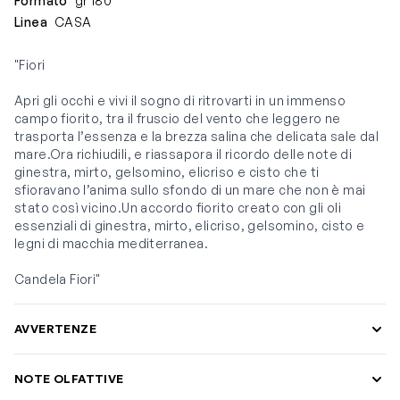
Formato
gr 180
Linea
CASA
"Fiori
Apri gli occhi e vivi il sogno di ritrovarti in un immenso
campo fiorito, tra il fruscio del vento che leggero ne
trasporta l’essenza e la brezza salina che delicata sale dal
mare.Ora richiudili, e riassapora il ricordo delle note di
ginestra, mirto, gelsomino, elicriso e cisto che ti
sfioravano l’anima sullo sfondo di un mare che non è mai
stato così vicino.Un accordo fiorito creato con gli oli
essenziali di ginestra, mirto, elicriso, gelsomino, cisto e
legni di macchia mediterranea.
Candela Fiori"
AVVERTENZE
NOTE OLFATTIVE