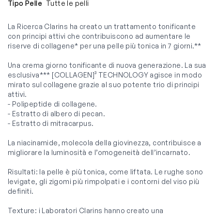
Tipo Pelle
Tutte le pelli
La Ricerca Clarins ha creato un trattamento tonificante
con principi attivi che contribuiscono ad aumentare le
riserve di collagene* per una pelle più tonica in 7 giorni.**
Una crema giorno tonificante di nuova generazione. La sua
esclusiva*** [COLLAGEN]³ TECHNOLOGY agisce in modo
mirato sul collagene grazie al suo potente trio di principi
attivi.
- Polipeptide di collagene.
- Estratto di albero di pecan.
- Estratto di mitracarpus.
La niacinamide, molecola della giovinezza, contribuisce a
migliorare la luminosità e l’omogeneità dell’incarnato.
Risultati: la pelle è più tonica, come liftata. Le rughe sono
levigate, gli zigomi più rimpolpati e i contorni del viso più
definiti.
Texture: i Laboratori Clarins hanno creato una