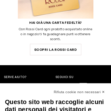
HAI GIÀ UNA CARTA FEDELTÀ?
Con Rossi Card ogni prodotto acquistato online
o in negozio ti fa guadagnare punti e ottenere
sconti.
SCOPRI LA ROSSI CARD
SERVE AIUTO?
SEGUICI SU
0522304744
Rifiuta cookie non necessari ✕
+39 3346440838
Questo sito web raccoglie alcuni
servizioclienti@rossiprofumi.it
dati personali dei visitatori e