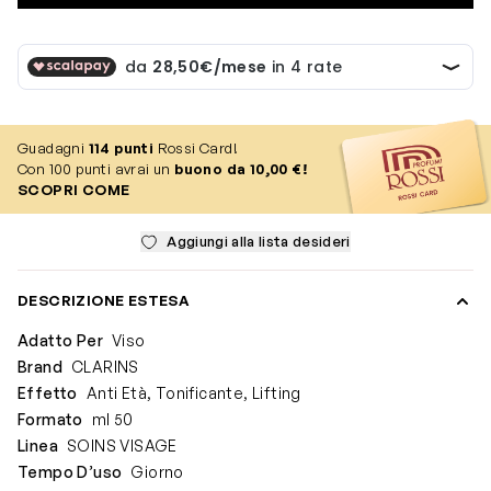
Guadagni
114
punti
Rossi Card!
Con 100 punti avrai un
buono da 10,00 €!
SCOPRI COME
Aggiungi alla lista desideri
DESCRIZIONE ESTESA
Adatto Per
Viso
Brand
CLARINS
Effetto
Anti Età, Tonificante, Lifting
Formato
ml 50
Linea
SOINS VISAGE
Tempo D’uso
Giorno