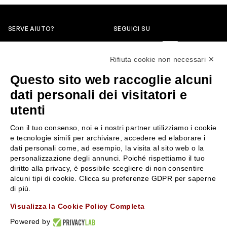
SERVE AIUTO?
SEGUICI SU
0522304744
Rifiuta cookie non necessari ✕
+39 3346440838
Questo sito web raccoglie alcuni
servizioclienti@rossiprofumi.it
dati personali dei visitatori e
utenti
SERVIZIO CLIENTI
ROSSI PROFUMI
Con il tuo consenso, noi e i nostri partner utilizziamo i cookie
Resi e rimborsi
Chi siamo
e tecnologie simili per archiviare, accedere ed elaborare i
Pagamenti
Contattaci
dati personali come, ad esempio, la visita al sito web o la
personalizzazione degli annunci. Poiché rispettiamo il tuo
Spedizione
Negozi
diritto alla privacy, è possibile scegliere di non consentire
Condizioni generali di vendita
Attiva la Rossi Card
alcuni tipi di cookie. Clicca su preferenze GDPR per saperne
Privacy Policy
Blog
di più.
Cookies
Rossissima
Visualizza la Cookie Policy Completa
Lavora con noi
Powered by
Segnalazione (Whistleblowing)