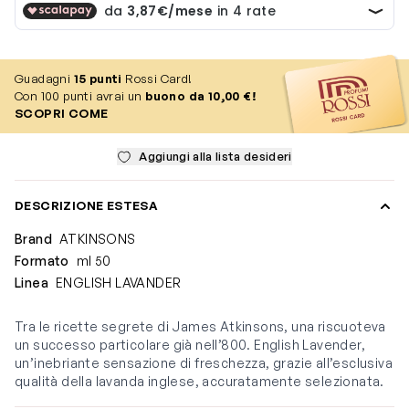
Guadagni
15
punti
Rossi Card!
Con 100 punti avrai un
buono da 10,00 €!
SCOPRI COME
Aggiungi alla lista desideri
DESCRIZIONE ESTESA
Brand
ATKINSONS
Formato
ml 50
Linea
ENGLISH LAVANDER
Tra le ricette segrete di James Atkinsons, una riscuoteva
un successo particolare già nell’800. English Lavender,
un’inebriante sensazione di freschezza, grazie all’esclusiva
qualità della lavanda inglese, accuratamente selezionata.