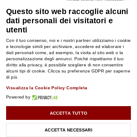
+39 3346440838
Questo sito web raccoglie alcuni
servizioclienti@rossiprofumi.it
dati personali dei visitatori e
utenti
SERVIZIO CLIENTI
ROSSI PROFUMI
Con il tuo consenso, noi e i nostri partner utilizziamo i cookie
Resi e rimborsi
Chi siamo
e tecnologie simili per archiviare, accedere ed elaborare i
Pagamenti
Contattaci
dati personali come, ad esempio, la visita al sito web o la
personalizzazione degli annunci. Poiché rispettiamo il tuo
Spedizione
Negozi
diritto alla privacy, è possibile scegliere di non consentire
Condizioni generali di vendita
Attiva la Rossi Card
alcuni tipi di cookie. Clicca su preferenze GDPR per saperne
Privacy Policy
Blog
di più.
Cookies
Rossissima
Visualizza la Cookie Policy Completa
Lavora con noi
Powered by
Segnalazione (Whistleblowing)
ACCETTA TUTTO
10% di Sconto sul primo ordine!
*
Iscriviti alla newsletter e rimani aggiornato con le novità e
le promozioni Rossi Profumi.
ACCETTA NECESSARI
*Il Buono non si applica su Articoli in Promozione
Rossi Profumi Spa - Via Emilia Santo Stefano 9, 42121 Reggio Emilia - CF e