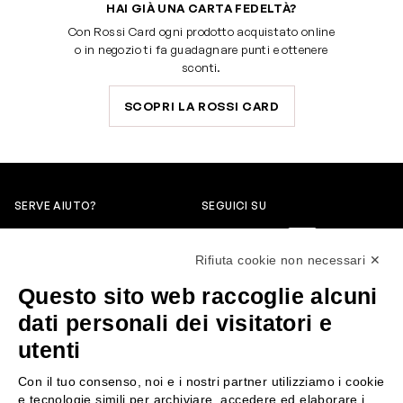
HAI GIÀ UNA CARTA FEDELTÀ?
Con Rossi Card ogni prodotto acquistato online
o in negozio ti fa guadagnare punti e ottenere
sconti.
SCOPRI LA ROSSI CARD
SERVE AIUTO?
SEGUICI SU
0522304744
Rifiuta cookie non necessari ✕
+39 3346440838
Questo sito web raccoglie alcuni
servizioclienti@rossiprofumi.it
dati personali dei visitatori e
utenti
SERVIZIO CLIENTI
ROSSI PROFUMI
Con il tuo consenso, noi e i nostri partner utilizziamo i cookie
Resi e rimborsi
Chi siamo
e tecnologie simili per archiviare, accedere ed elaborare i