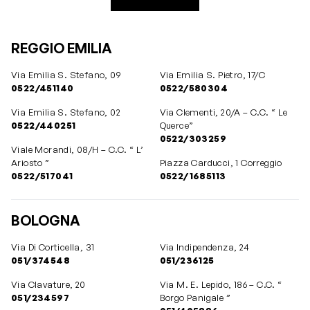
REGGIO EMILIA
Via Emilia S. Stefano, 09
Via Emilia S. Pietro, 17/C
0522/451140
0522/580304
Via Emilia S. Stefano, 02
Via Clementi, 20/A – C.C. “ Le
0522/440251
Querce”
0522/303259
Viale Morandi, 08/H – C.C. “ L’
Ariosto ”
Piazza Carducci, 1 Correggio
0522/517041
0522/1685113
BOLOGNA
Via Di Corticella, 31
Via Indipendenza, 24
051/374548
051/236125
Via Clavature, 20
Via M. E. Lepido, 186 – C.C. “
051/234597
Borgo Panigale ”