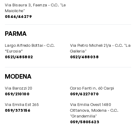
Via Bisaura 3, Faenza - C.C. "Le
Maioliche"
0546/46279
PARMA
Largo Alfredo Bottai - C.C.
Via Pietro Micheli 21/a - C.C. "La
“Eurosia”
Galleria"
0521/485802
0521/488038
MODENA
Via Barozzi 20
Corso Fanti n. 60 Carpi
059/210100
059/6227070
Via Emilia Est 265
Via Emilia Ovest 1480
059/373156
Cittanova, Modena - C.C.
"Grandemilia"
059/5805623