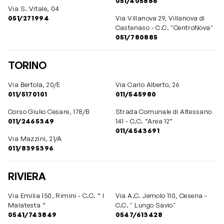
051/405886
Via S. Vitale, 04
051/271994
Via Villanova 29, Villanova di
Castenaso - C.C. "CentroNova"
051/780885
TORINO
Via Bertola, 20/E
Via Carlo Alberto, 26
011/5170101
011/545980
Corso Giulio Cesare, 178/B
Strada Comunale di Altessano
011/2465349
141 - C.C. “Area 12”
011/4543691
Via Mazzini, 21/A
011/8395396
RIVIERA
Via Emilia 150, Rimini - C.C. “ I
Via A.C. Jemolo 110, Cesena -
Malatesta ”
C.C. " Lungo Savio"
0541/743849
0547/613428