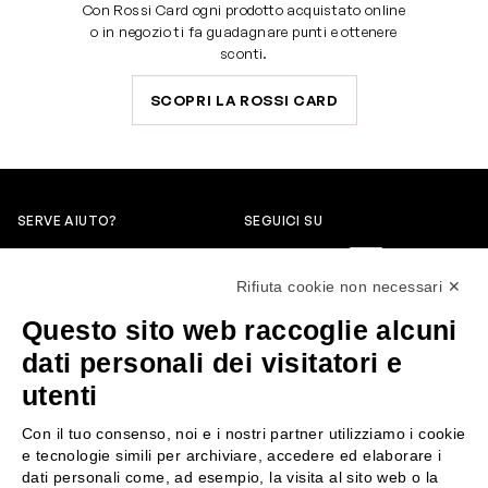
Con Rossi Card ogni prodotto acquistato online
o in negozio ti fa guadagnare punti e ottenere
sconti.
SCOPRI LA ROSSI CARD
SERVE AIUTO?
SEGUICI SU
0522304744
Rifiuta cookie non necessari ✕
+39 3346440838
Questo sito web raccoglie alcuni
servizioclienti@rossiprofumi.it
dati personali dei visitatori e
utenti
SERVIZIO CLIENTI
ROSSI PROFUMI
Con il tuo consenso, noi e i nostri partner utilizziamo i cookie
Resi e rimborsi
Chi siamo
e tecnologie simili per archiviare, accedere ed elaborare i
Pagamenti
Contattaci
dati personali come, ad esempio, la visita al sito web o la