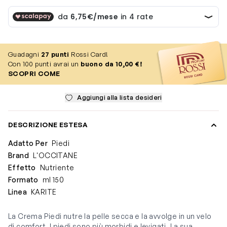
Guadagni
27
punti
Rossi Card!
Con 100 punti avrai un
buono da 10,00 €!
SCOPRI COME
Aggiungi alla lista desideri
DESCRIZIONE ESTESA
Adatto Per
Piedi
Brand
L'OCCITANE
Effetto
Nutriente
Formato
ml 150
Linea
KARITE
La Crema Piedi nutre la pelle secca e la avvolge in un velo
di comfort. I piedi sono più morbidi e levigati. La sua