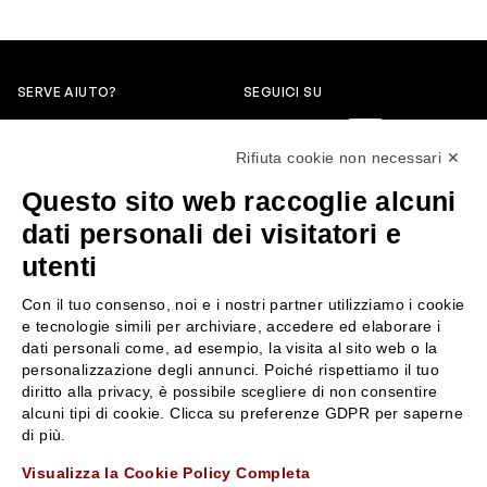
SERVE AIUTO?
SEGUICI SU
0522304744
Rifiuta cookie non necessari ✕
+39 3346440838
Questo sito web raccoglie alcuni
servizioclienti@rossiprofumi.it
dati personali dei visitatori e
utenti
SERVIZIO CLIENTI
ROSSI PROFUMI
Con il tuo consenso, noi e i nostri partner utilizziamo i cookie
Resi e rimborsi
Chi siamo
e tecnologie simili per archiviare, accedere ed elaborare i
Pagamenti
Contattaci
dati personali come, ad esempio, la visita al sito web o la
personalizzazione degli annunci. Poiché rispettiamo il tuo
Spedizione
Negozi
diritto alla privacy, è possibile scegliere di non consentire
Condizioni generali di vendita
Attiva la Rossi Card
alcuni tipi di cookie. Clicca su preferenze GDPR per saperne
Privacy Policy
Blog
di più.
Cookies
Rossissima
Visualizza la Cookie Policy Completa
Lavora con noi