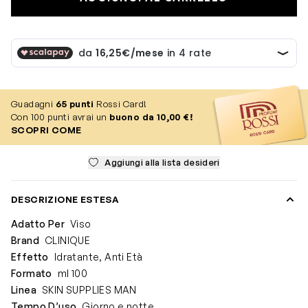
Guadagni
65
punti
Rossi Card!
Con 100 punti avrai un
buono da 10,00 €!
SCOPRI COME
Aggiungi alla lista desideri
DESCRIZIONE ESTESA
Adatto Per
Viso
Brand
CLINIQUE
Effetto
Idratante, Anti Età
Formato
ml 100
Linea
SKIN SUPPLIES MAN
Tempo D’uso
Giorno e notte