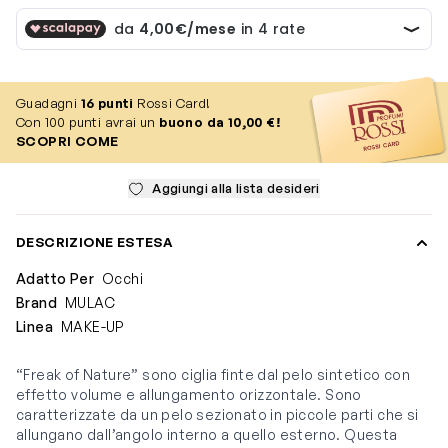
Guadagni
16
punti
Rossi Card!
Con 100 punti avrai un
buono da 10,00 €!
SCOPRI COME
Aggiungi alla lista desideri
DESCRIZIONE ESTESA
Adatto Per
Occhi
Brand
MULAC
Linea
MAKE-UP
“Freak of Nature” sono ciglia finte dal pelo sintetico con
effetto volume e allungamento orizzontale. Sono
caratterizzate da un pelo sezionato in piccole parti che si
allungano dall’angolo interno a quello esterno. Questa