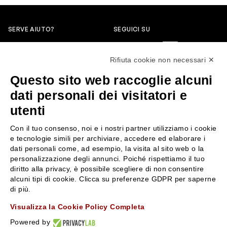
SERVE AIUTO?
SEGUICI SU
0522304744
Rifiuta cookie non necessari ✕
+39 3346440838
Questo sito web raccoglie alcuni
servizioclienti@rossiprofumi.it
dati personali dei visitatori e
utenti
SERVIZIO CLIENTI
ROSSI PROFUMI
Con il tuo consenso, noi e i nostri partner utilizziamo i cookie
Resi e rimborsi
Chi siamo
e tecnologie simili per archiviare, accedere ed elaborare i
Pagamenti
Contattaci
dati personali come, ad esempio, la visita al sito web o la
personalizzazione degli annunci. Poiché rispettiamo il tuo
Spedizione
Negozi
diritto alla privacy, è possibile scegliere di non consentire
Condizioni generali di vendita
Attiva la Rossi Card
alcuni tipi di cookie. Clicca su preferenze GDPR per saperne
Privacy Policy
Blog
di più.
Cookies
Rossissima
Visualizza la Cookie Policy Completa
Lavora con noi
Powered by
Segnalazione (Whistleblowing)