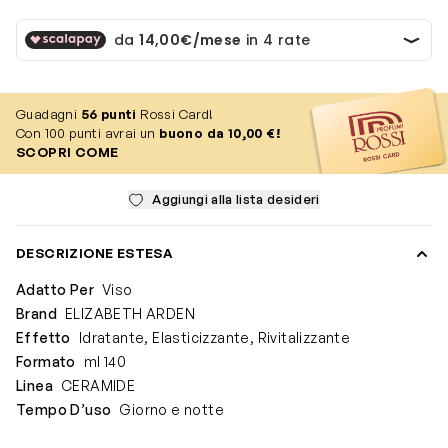
Guadagni
56
punti
Rossi Card!
Con 100 punti avrai un
buono da 10,00 €!
SCOPRI COME
Aggiungi alla lista desideri
DESCRIZIONE ESTESA
Adatto Per
Viso
Brand
ELIZABETH ARDEN
Effetto
Idratante, Elasticizzante, Rivitalizzante
Formato
ml 140
Linea
CERAMIDE
Tempo D’uso
Giorno e notte