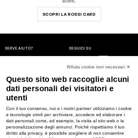
sconti.
SCOPRI LA ROSSI CARD
SERVE AIUTO?
SEGUICI SU
0522304744
Rifiuta cookie non necessari ✕
+39 3346440838
Questo sito web raccoglie alcuni
servizioclienti@rossiprofumi.it
dati personali dei visitatori e
utenti
SERVIZIO CLIENTI
ROSSI PROFUMI
Con il tuo consenso, noi e i nostri partner utilizziamo i cookie
Resi e rimborsi
Chi siamo
e tecnologie simili per archiviare, accedere ed elaborare i
Pagamenti
Contattaci
dati personali come, ad esempio, la visita al sito web o la
personalizzazione degli annunci. Poiché rispettiamo il tuo
Spedizione
Negozi
diritto alla privacy, è possibile scegliere di non consentire
Condizioni generali di vendita
Attiva la Rossi Card