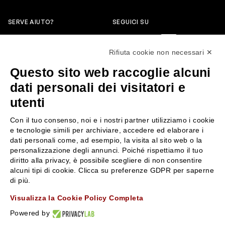
SERVE AIUTO?
SEGUICI SU
0522304744
Rifiuta cookie non necessari ✕
+39 3346440838
Questo sito web raccoglie alcuni
servizioclienti@rossiprofumi.it
dati personali dei visitatori e
utenti
SERVIZIO CLIENTI
ROSSI PROFUMI
Con il tuo consenso, noi e i nostri partner utilizziamo i cookie
Resi e rimborsi
Chi siamo
e tecnologie simili per archiviare, accedere ed elaborare i
Pagamenti
Contattaci
dati personali come, ad esempio, la visita al sito web o la
personalizzazione degli annunci. Poiché rispettiamo il tuo
Spedizione
Negozi
diritto alla privacy, è possibile scegliere di non consentire
Condizioni generali di vendita
Attiva la Rossi Card
alcuni tipi di cookie. Clicca su preferenze GDPR per saperne
Privacy Policy
Blog
di più.
Cookies
Rossissima
Visualizza la Cookie Policy Completa
Lavora con noi
Powered by
Segnalazione (Whistleblowing)