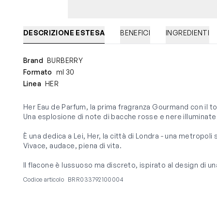
DESCRIZIONE ESTESA
BENEFICI
INGREDIENTI
Brand
BURBERRY
Formato
ml 30
Linea
HER
Her Eau de Parfum, la prima fragranza Gourmand con il toc
Una esplosione di note di bacche rosse e nere illuminate 
È una dedica a Lei, Her, la città di Londra - una metropoli
Vivace, audace, piena di vita.
Il flacone è lussuoso ma discreto, ispirato al design di un
Codice articolo
BRR033792100004