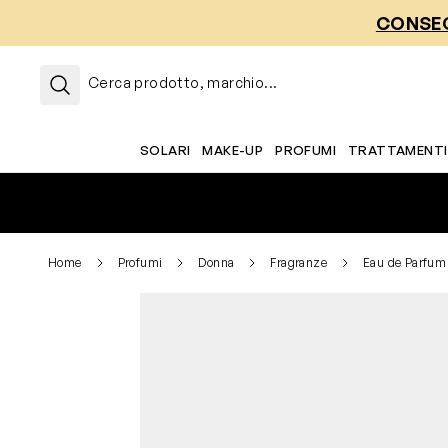
Salta al contenuto
CONSEG
Cerca prodotto, marchio...
SOLARI
MAKE-UP
PROFUMI
TRATTAMENTI
Home
Profumi
Donna
Fragranze
Eau de Parfum