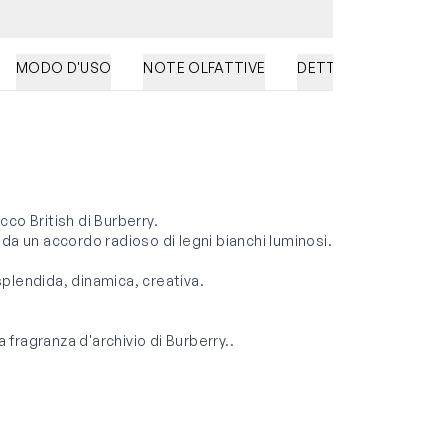
MODO D'USO
NOTE OLFATTIVE
DETTAGLI DEL PRO
co British di Burberry.
da un accordo radioso di legni bianchi luminosi.
 splendida, dinamica, creativa.
a fragranza d'archivio di Burberry..