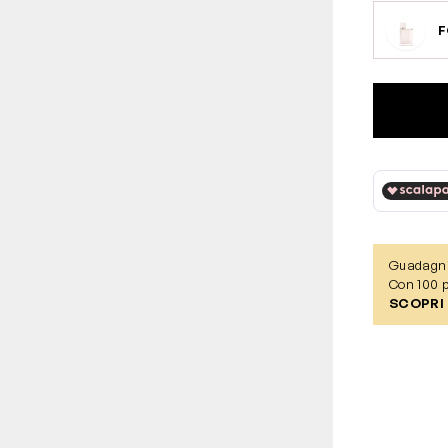
Guadagn
Con 100 p
SCOPRI