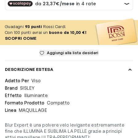
Guadagni
93
punti
Rossi Card!
Con 100 punti avrai un
buono da 10,00 €!
SCOPRI COME
Aggiungi alla lista desideri
DESCRIZIONE ESTESA
Adatto Per
Viso
Brand
SISLEY
Effetto
Illuminante
Formato Prodotto
Compatto
Linea
MAQUILLAGE
Blur Expert è una polvere velo levigante estremamente
fine che ILLUMINA E SUBLIMA LA PELLE grazie a principi
attivi maquillage ULTRA-PERFORMANTI: