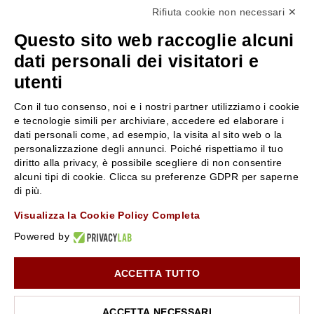
Rifiuta cookie non necessari ✕
+39 3346440838
Questo sito web raccoglie alcuni
servizioclienti@rossiprofumi.it
dati personali dei visitatori e
utenti
SERVIZIO CLIENTI
ROSSI PROFUMI
Con il tuo consenso, noi e i nostri partner utilizziamo i cookie
Resi e rimborsi
Chi siamo
e tecnologie simili per archiviare, accedere ed elaborare i
Pagamenti
Contattaci
dati personali come, ad esempio, la visita al sito web o la
personalizzazione degli annunci. Poiché rispettiamo il tuo
Spedizione
Negozi
diritto alla privacy, è possibile scegliere di non consentire
Condizioni generali di vendita
Attiva la Rossi Card
alcuni tipi di cookie. Clicca su preferenze GDPR per saperne
Privacy Policy
Blog
di più.
Cookies
Rossissima
Visualizza la Cookie Policy Completa
Lavora con noi
Powered by
Segnalazione (Whistleblowing)
ACCETTA TUTTO
10% di Sconto sul primo ordine!
*
Iscriviti alla newsletter e rimani aggiornato con le novità e
le promozioni Rossi Profumi.
ACCETTA NECESSARI
*Il Buono non si applica su Articoli in Promozione